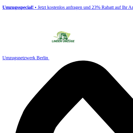
Umzugsspecial!
• Jetzt kostenlos anfragen und 23% Rabatt auf Ihr A
Umzugsnetzwerk Berlin